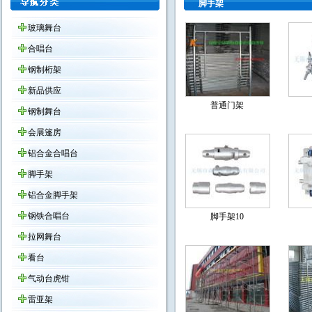
脚手架
玻璃舞台
合唱台
钢制桁架
新品供应
普通门架
钢制舞台
会展篷房
铝合金合唱台
脚手架
铝合金脚手架
钢铁合唱台
脚手架10
拉网舞台
看台
气动台虎钳
雷亚架