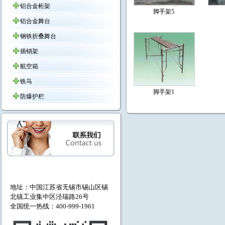
铝合金桁架
脚手架5
铝合金舞台
钢铁折叠舞台
插销架
航空箱
铁马
脚手架1
防爆护栏
地址：中国江苏省无锡市
锡山区锡
北镇工业集中区泾瑞路26号
全国统一热线：400-999-1961