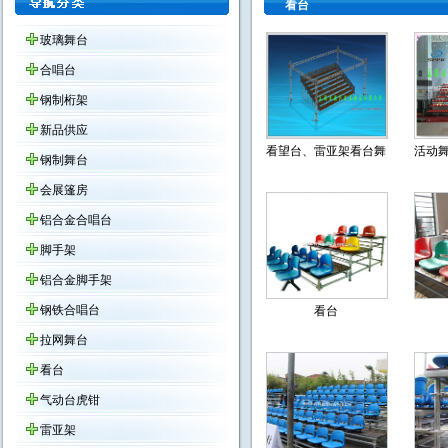
看台
玻璃舞台
合唱台
钢制桁架
新品供应
看望台、雷亚架看台舞台、观众席
活动舞
钢制舞台
会展篷房
铝合金合唱台
脚手架
铝合金脚手架
钢铁合唱台
看台
拉网舞台
看台
气动台虎钳
雷亚架