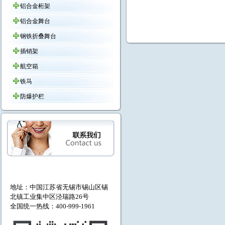
铝合金桁架
铝合金舞台
钢铁折叠舞台
插销架
航空箱
铁马
防爆护栏
地址：中国江苏省无锡市
锡山区锡
北镇工业集中区泾瑞路26号
全国统一热线：400-999-1961