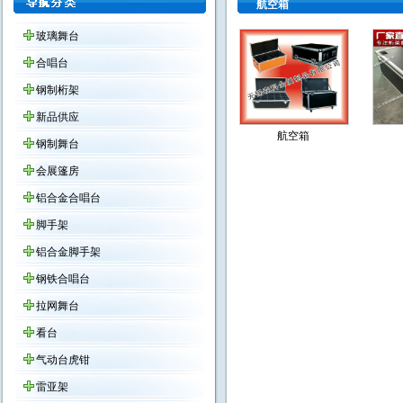
航空箱
玻璃舞台
合唱台
钢制桁架
新品供应
航空箱
钢制舞台
会展篷房
铝合金合唱台
脚手架
铝合金脚手架
钢铁合唱台
拉网舞台
看台
气动台虎钳
雷亚架