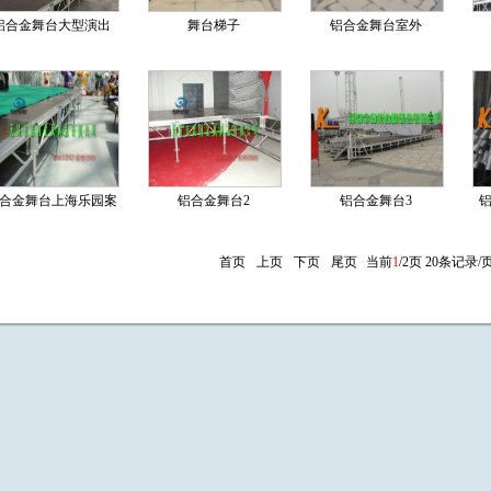
铝合金舞台大型演出
舞台梯子
铝合金舞台室外
合金舞台上海乐园案例
铝合金舞台2
铝合金舞台3
首页
上页
下页
尾页
当前
1
/2页 20条记录/