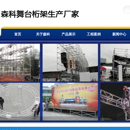
首页
关于森科
产品展示
工程案例
新闻中心