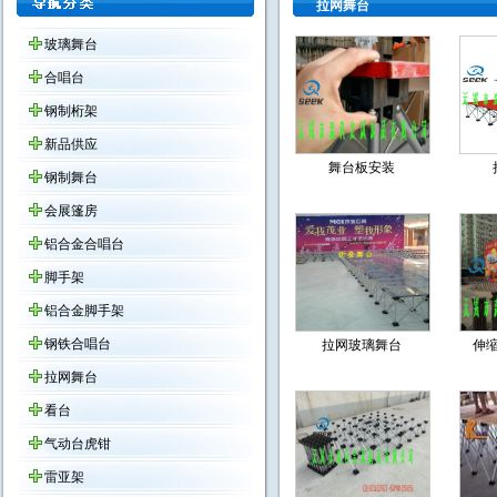
拉网舞台
玻璃舞台
合唱台
钢制桁架
新品供应
舞台板安装
钢制舞台
会展篷房
铝合金合唱台
脚手架
铝合金脚手架
钢铁合唱台
拉网玻璃舞台
伸
拉网舞台
看台
气动台虎钳
雷亚架