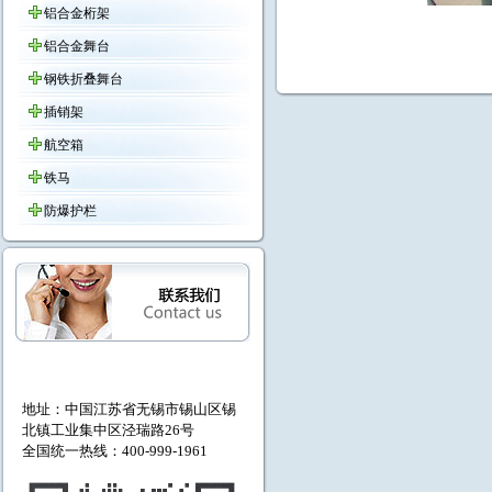
铝合金桁架
铝合金舞台
钢铁折叠舞台
插销架
航空箱
铁马
防爆护栏
地址：中国江苏省无锡市
锡山区锡
北镇工业集中区泾瑞路26号
全国统一热线：400-999-1961