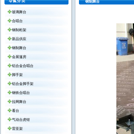
钢制舞台
玻璃舞台
合唱台
钢制桁架
新品供应
钢制舞台
会展篷房
铝合金合唱台
脚手架
铝合金脚手架
钢铁合唱台
拉网舞台
看台
气动台虎钳
雷亚架