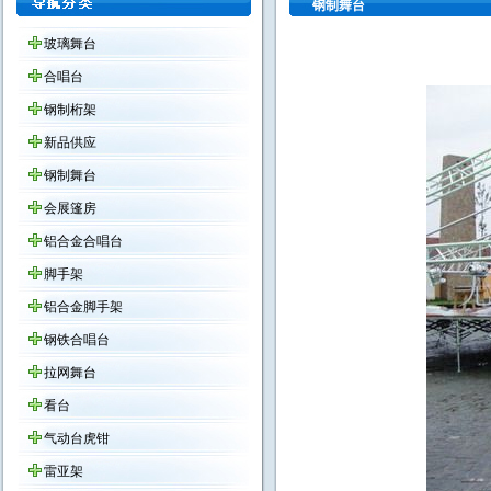
钢制舞台
玻璃舞台
合唱台
钢制桁架
新品供应
钢制舞台
会展篷房
铝合金合唱台
脚手架
铝合金脚手架
钢铁合唱台
拉网舞台
看台
气动台虎钳
雷亚架