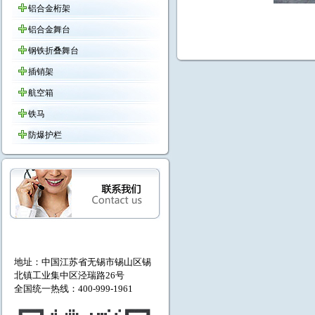
铝合金桁架
铝合金舞台
钢铁折叠舞台
插销架
航空箱
铁马
防爆护栏
地址：中国江苏省无锡市
锡山区锡
北镇工业集中区泾瑞路26号
全国统一热线：400-999-1961