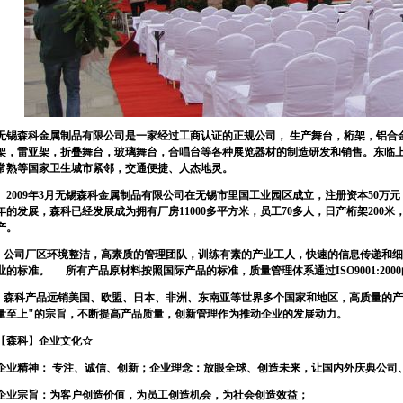
无锡森科金属制品有限公司是一家经过工商认证的正规公司， 生产舞台，桁架，铝合
架，雷亚架，折叠舞台，玻璃舞台，合唱台等各种展览器材的制造研发和销售。东临
常熟等国家卫生城市紧邻，交通便捷、人杰地灵。
2009年3月无锡森科金属制品有限公司在无锡市里国工业园区成立，注册资本50万元，占
年的发展，森科已经发展成为拥有厂房11000多平方米，员工70多人，日产桁架200米，
产。
公司厂区环境整洁，高素质的管理团队，训练有素的产业工人，快速的信息传递和细
业的标准。 所有产品原材料按照国际产品的标准，质量管理体系通过ISO9001:200
森科产品远销美国、欧盟、日本、非洲、东南亚等世界多个国家和地区，高质量的产
量至上"的宗旨，不断提高产品质量，创新管理作为推动企业的发展动力。
【森科】企业文化☆
企业精神： 专注、诚信、创新；企业理念：放眼全球、创造未来，让国内外庆典公司
企业宗旨：为客户创造价值，为员工创造机会，为社会创造效益；