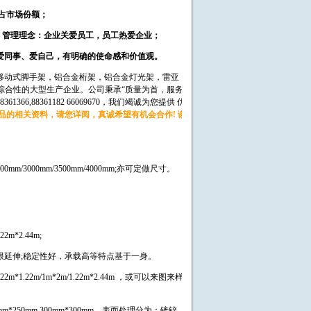
占市场份额；
；管理理念：企业关爱员工，员工热爱企业；
爱同事、爱自己，有明确的使命感和价值观。
移动式脚手架，铝合金桁架，铝合金灯光架，雷亚
综合性的大型生产企业。公司秉承“质量为首，服务为
1366,88361182 66069670，我们竭诚为您提供 优
的相关资料，请您详阅，真诚希望有机会合作! 谢
mm/3000mm/3500mm/4000mm;亦可定做尺寸。
m*2.44m;
,无限延伸;稳定性好，承载高等特点基于一身。
m/1m*2m/1.22m*2.44m ，或可以来图来样定
mm*250mm 300mm*300mm，表面处理分为：镀锌，