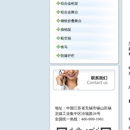
铝合金桁架
铝合金舞台
钢铁折叠舞台
插销架
航空箱
铁马
防爆护栏
地址：中国江苏省无锡市
锡山区锡
北镇工业集中区泾瑞路26号
全国统一热线：400-999-1961