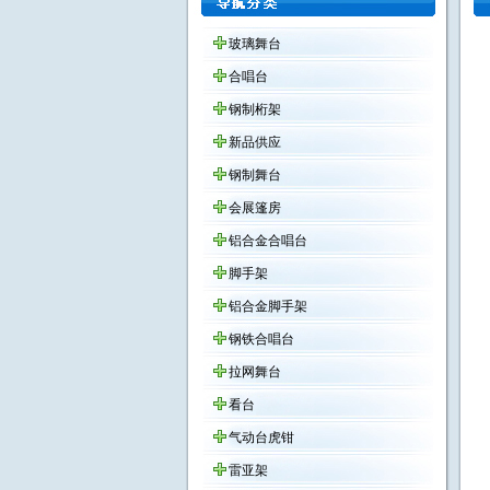
玻璃舞台
合唱台
钢制桁架
新品供应
钢制舞台
会展篷房
铝合金合唱台
脚手架
铝合金脚手架
钢铁合唱台
拉网舞台
看台
气动台虎钳
雷亚架