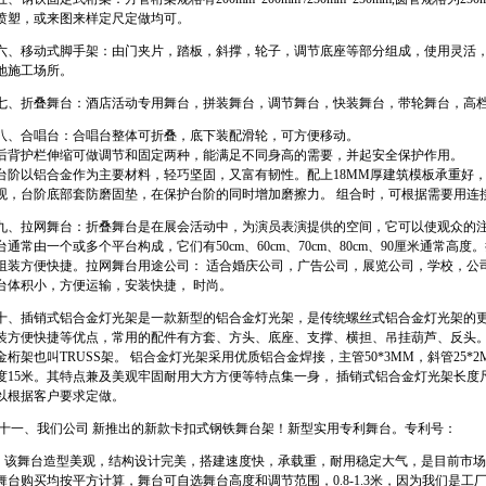
喷塑，或来图来样定尺定做均可。
六、移动式脚手架：由门夹片，踏板，斜撑，轮子，调节底座等部分组成，使用灵活
地施工场所。
七、折叠舞台：酒店活动专用舞台，拼装舞台，调节舞台，快装舞台，带轮舞台，高档舞台，规
八、合唱台：合唱台整体可折叠，底下装配滑轮，可方便移动。
后背护栏伸缩可做调节和固定两种，能满足不同身高的需要，并起安全保护作用。
台阶以铝合金作为主要材料，轻巧坚固，又富有韧性。配上18MM厚建筑模板承重好
观，台阶底部套防磨固垫，在保护台阶的同时增加磨擦力。 组合时，可根据需要用连
九、拉网舞台：折叠舞台是在展会活动中，为演员表演提供的空间，它可以使观众的
台通常由一个或多个平台构成，它们有50cm、60cm、70cm、80cm、90厘米通
组装方便快捷。拉网舞台用途公司： 适合婚庆公司，广告公司，展览公司，学校，公
台体积小，方便运输，安装快捷， 时尚。
十、插销式铝合金灯光架是一款新型的铝合金灯光架，是传统螺丝式铝合金灯光架的
装方便快捷等优点，常用的配件有方套、方头、底座、支撑、横担、吊挂葫芦、反头
金桁架也叫TRUSS架。 铝合金灯光架采用优质铝合金焊接，主管50*3MM，斜管25*2
度15米。其特点兼及美观牢固耐用大方方便等特点集一身， 插销式铝合金灯光架长度尺寸有0.5m / 1m / 1
以根据客户要求定做。
十一、我们公司 新推出的新款卡扣式钢铁舞台架！新型实用专利舞台。专利号：
该舞台造型美观，结构设计完美，搭建速度快，承载重，耐用稳定大气，是目前市场
舞台购买均按平方计算，舞台可自选舞台高度和调节范围，0.8-1.3米，因为我们是工