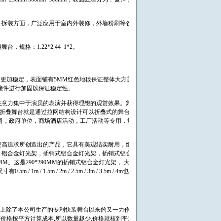
，拆装方面，广泛应用于室内外装修，外墙粉刷等各
格：1.22*2.44 1*2。
，更加稳定，表面铺有5MM红色地毯保证整体大方美
接件进行加固以保证稳定性。
注意力集中于演员的表演并获得理想的观赏效果。舞
常高度。折叠舞台就是通过拉网结构设计可以折叠式的舞台，
司，政府单位，商场酒店活动，工厂活动等专用，舞
更高追求所创造出的产品，它具有美观结实耐用，组
。铝合金灯光架，插销式铝合金灯光架，插销式铝合
MM。这是290*290MM的插销式铝合金灯光架， 大跨
.5m / 2m / 2.5m / 3m / 3.5m / 4m也可
上除了本公司生产的专利快装舞台以来的又一力作，
厂价格按平方计算成本,所以数量越少,价格就核到平方