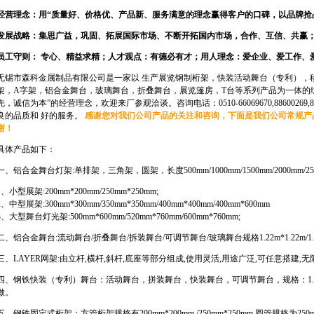
经营理念：用“质量好、价格优、产品新、服务满意的理念赢得客户的口碑，以品牌抢
发展战略：集思广益，巩固、拓展国际市场、不断开拓国内市场，合作、互信、共赢
员工守则： 专心、精益求精；人才观点：有德必有才；用人理念：爱企业、爱工作、
无锡市森科金属制品有限公司是一家以 生产展览钢制桁架，快装活动舞台（专利），
架，A字架，铝合金舞台，玻璃舞台，折叠舞台，展览篷房，T台等系列产品为一体的
先，诚信为本”的经营理念，欢迎来厂参观洽谈。咨询电话：0510-66069670,88600269,8836
良的品质和 好的服务。
感谢您对我们公司产品的关注和咨询，下面是我们公司常规产品
谢！
具体产品如下：
一、铝合金舞台灯架:单排架，三角架，圆架，长度500mm/1000mm/1500mm/2000mm/2500
1、小型展架:200mm*200mm/250mm*250mm;
2、中型展架:300mm*300mm/350mm*350mm/400mm*400mm/400mm*600mm
3、大型舞台灯光架:500mm*600mm/520mm*760mm/600mm*760mm;
二、铝合金舞台:流动舞台/折叠舞台/拆装舞台/可调节舞台/玻璃舞台规格1.22m*1.22m/1.22
三、LAYER网架:由立杆,横杆,斜杆,底座等部分组成,使用灵活,用途广泛,可任意搭建
四、钢铁快装（专利）舞台：活动舞台，拼装舞台，快装舞台，可调节舞台，规格：1.22m*1.22
做。
五、钢铁固定式桁架：方管桁架规格有200mm*200mm /250mm*250mm,圆管规格为250