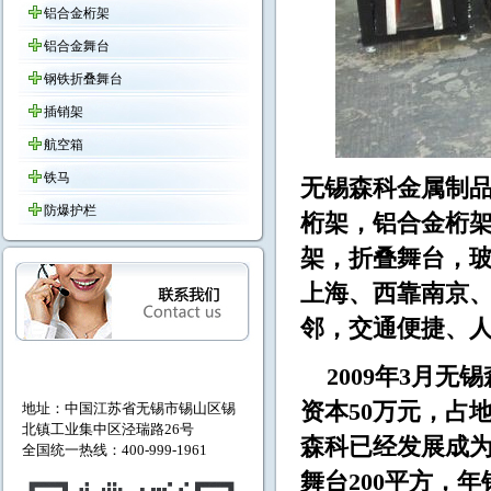
铝合金桁架
铝合金舞台
钢铁折叠舞台
插销架
航空箱
铁马
无锡森科金属制品
防爆护栏
桁架，铝合金桁
架，折叠舞台，
上海、西靠南京
邻，交通便捷
2009年3月无
资本50万元，占地
地址：中国江苏省无锡市
锡山区锡
北镇工业集中区泾瑞路26号
森科已经发展成为拥
全国统一热线：400-999-1961
舞台200平方，年