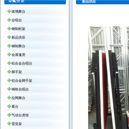
新品供应
玻璃舞台
合唱台
钢制桁架
新品供应
钢制舞台
会展篷房
铝合金合唱台
脚手架
铝合金脚手架
钢铁合唱台
拉网舞台
看台
气动台虎钳
雷亚架