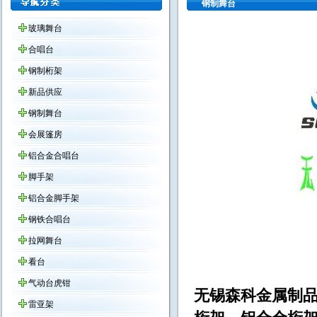
钢制舞台
玻璃舞台
合唱台
钢制桁架
新品供应
钢制舞台
会展篷房
铝合金合唱台
脚手架
铝合金脚手架
钢铁合唱台
拉网舞台
看台
气动台虎钳
无锡森科金属制品
雷亚架