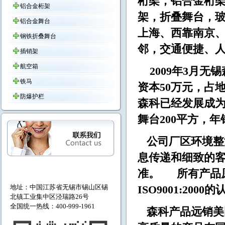
桁架，铝合金桁
铝合金桁架
架，折叠舞台，
铝合金舞台
上海、西靠南京
钢铁折叠舞台
邻，交通便捷
插销架
航空箱
2009年3月无
铁马
资本50万元，占地
防爆护栏
森科已经发展成为拥
舞台200平方，年
公司厂区环境整
息传递和细致的
准。 所有产品
地址：中国江苏省无锡市
锡山区锡
ISO9001:2000
北镇工业集中区泾瑞路26号
全国统一热线：400-999-1961
森科产品远销美