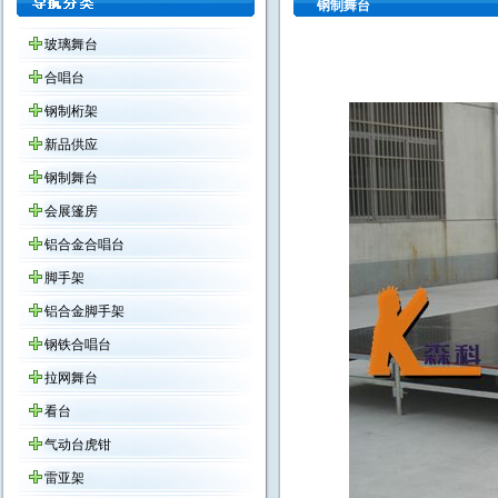
钢制舞台
玻璃舞台
合唱台
钢制桁架
新品供应
钢制舞台
会展篷房
铝合金合唱台
脚手架
铝合金脚手架
钢铁合唱台
拉网舞台
看台
气动台虎钳
雷亚架