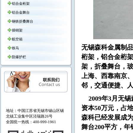
铝合金桁架
铝合金舞台
钢铁折叠舞台
插销架
航空箱
无锡森科金属制品
铁马
桁架，铝合金桁
防爆护栏
架，折叠舞台，
上海、西靠南京
邻，交通便捷
2009年3月无
资本50万元，占地
地址：中国江苏省无锡市
锡山区锡
北镇工业集中区泾瑞路26号
森科已经发展成为拥
全国统一热线：400-999-1961
舞台200平方，年