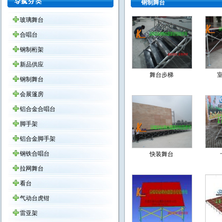
钢制舞台
玻璃舞台
合唱台
钢制桁架
新品供应
舞台步梯
钢制舞台
会展篷房
铝合金合唱台
脚手架
铝合金脚手架
钢铁合唱台
快装舞台
拉网舞台
看台
气动台虎钳
雷亚架